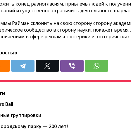
ложить конец разногласиям, привлечь людей к получен
знаний и существенно ограничить деятельность шарлат
 Эммы Райман склонить на свою сторону сторону академ
рическое сообщество в сторону науки, покажет время.
аничениям в сфере рекламы эзотерики и эзотерических
востью
ти
s Ball
чные группировки
Городскому парку — 200 лет!