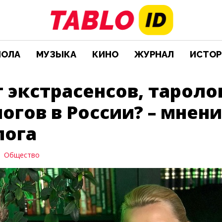
ИОЛА
МУЗЫКА
КИНО
ЖУРНАЛ
ИСТОР
 экстрасенсов, тароло
огов в России? – мнен
лога
Общество