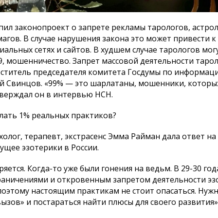
пил законопроект о запрете рекламы тарологов, астрол
агов. В случае нарушения закона это может привести 
иальных сетях и сайтов. В худшем случае тарологов мог
59, мошенничество. Запрет массовой деятельности таро
ститель председателя комитета Госдумы по информац
й Свинцов. «99% — это шарлатаны, мошенники, которых
тверждал он в интервью НСН.
елать 1% реальных практиков?
олог, терапевт, экстрасенс Эмма Райман дала ответ на
ущее эзотерики в России.
яется. Когда-то уже были гонения на ведьм. В 29-30 го
граничениями и откровенным запретом деятельности эз
 поэтому настоящим практикам не стоит опасаться. Нуж
ызов» и постараться найти плюсы для своего развития»