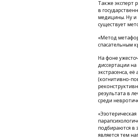
Также эксперт 
в государственн
медицины. Ну и 
существует мет
«Метод метафор
спасательным к
На фоне ужесто
диссертации на
экстрасенса, е
(когнитивно-по
реконструктивна
результата в ле
среди невротич
«Эзотерическая
парапсихологич
подбираются в з
является тем н