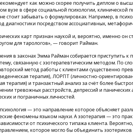
рекомендует как можно скорее получить диплом о выс
ом вузе в сфере социальной психологии, клинической п
не стоит забывать о формулировках. Например, в псих
од диагностики посредством ассоциативных, метафорич
ических карт признан наукой и, вероятно, именно он с
ругом для тарологов», — говорит Райман.
чения в законах Эмма Райман собирается приступить к 
 тему, связанную с эзотерапевтическим методом. По сл
ё авторский метод работы с клиентами существенно пре
веденческая терапия), ЛОРПТ (личностно-ориентирова
я терапия) и транзактный анализ за счёт более быстро
чении тревожных расстройств, депрессий и панических 
еских и пограничных личностей.
 психология — это направление которое объясняет раз
еские феномены языком науки. А эзотерапия — это пра
ависимости от психического типажа клиента. Вероятно,
аправлением, которое могло бы объединить эзотериков