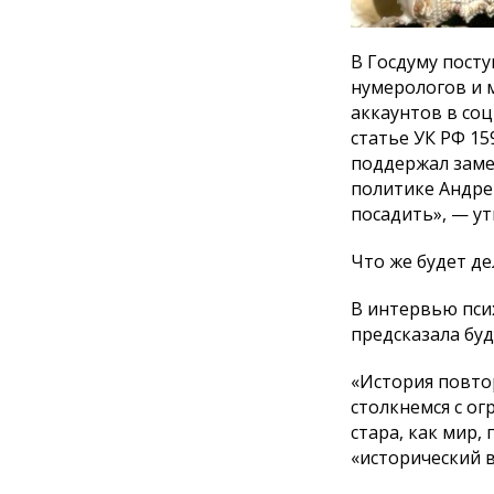
В Госдуму посту
нумерологов и м
аккаунтов в соц
статье УК РФ 1
поддержал заме
политике Андре
посадить», — у
Что же будет д
В интервью псих
предсказала буд
«История повтор
столкнемся с о
стара, как мир,
«исторический в