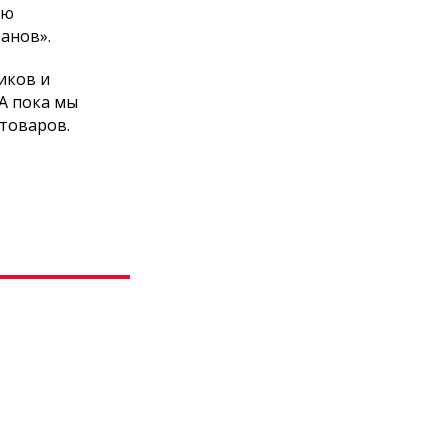
ию
анов».
иков и
 А пока мы
 товаров.