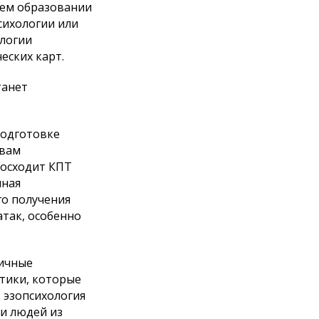
шем образовании
сихологии или
ологии
еских карт.
танет
подготовке
овам
восходит КПТ
нная
го получения
атак, особенно
личные
ктики, которые
 эзопсихология
 и людей из