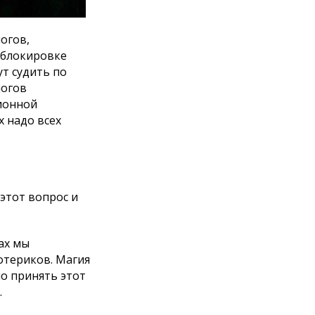
огов,
к блокировке
ут судить по
логов
ионной
 надо всех
 этот вопрос и
дах мы
отериков. Магия
но принять этот
.