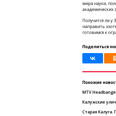
мира науки, по
академических 
Получится ли у
направить эзоте
готовимся к огр
Поделиться но
Похожие новос
MTV Headbanger
Калужские ули
Старая Калуга. 